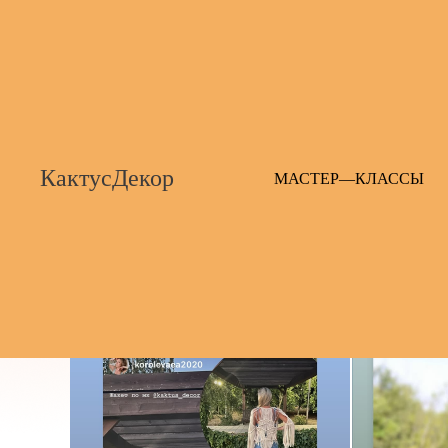
КактусДекор
МАСТЕР—КЛАССЫ