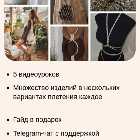
5 видеоуроков
Множество изделий в нескольких
вариантах плетения каждое
Гайд в подарок
Telegram-чат с поддержкой
Доступ навсегда, в удобном личном
кабинете
Подходит для новичков
и продвинутых мастеров
5300 руб.
3395 руб.
В корзину