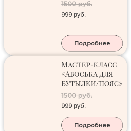
Политика конфиденциальности
Публичная оферта
Правила использования
Соглашение о размещении отзывов
Согласие на обработку
©КактусДекор, 2026
ИП Гурущук Екатерина Васильевна
ИНН 503829453499
ОГРНИП 323237500156145
Разработка сайта
Instagram принадлежит компании Meta, признанной экстремистской
организацией и запрещенной в РФ